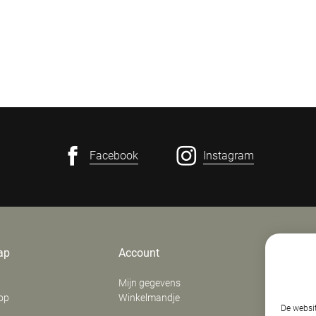
Facebook
Instagram
ap
Account
Contact
Mijn gegevens
E. Verfaill
op
Winkelmandje
‍Stationsd
De websit
8800
Roes