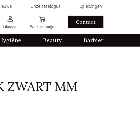
ieuws
Onze catalogus
Opleidingen
Contact
Inloggen
Winkelmandje
Hygiëne
Beauty
Barbier
K ZWART MM