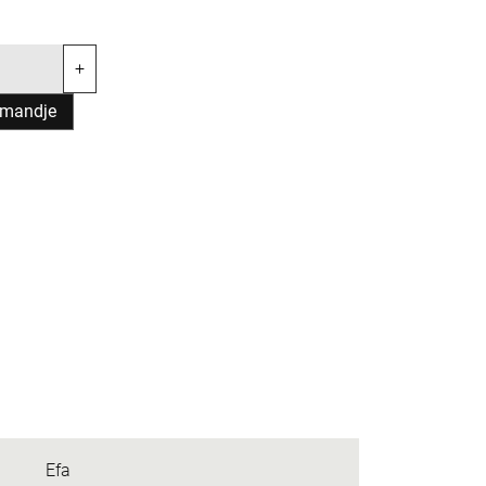
+
lmandje
Efa