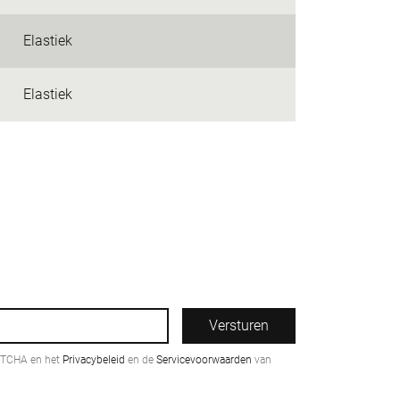
Elastiek
Elastiek
Versturen
PTCHA en het
Privacybeleid
en de
Servicevoorwaarden
van