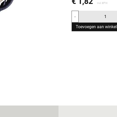
€ 1,82
Incl. BTW
-
Toevoegen aan winke