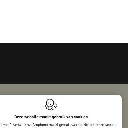
Openingsuren
ie Nv (Amphore)
Maandag
08:00 - 18:00
Deze website maakt gebruik van cookies
reef 160
Dinsdag
08:00 - 12:30
e van E. Verfaillie nv (Amphore) maakt gebruik van cookies om onze website
elare
13:30 - 17:30