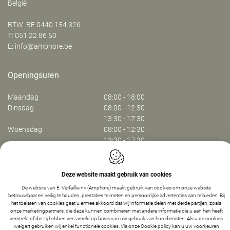
België
BTW: BE 0440.154.326
T:
051 22 86 50
E:
info@amphore.be
Openingsuren
Maandag
08:00 - 18:00
Dinsdag
08:00 - 12:30
13:30 - 17:30
Woensdag
08:00 - 12:30
13:30 - 17:30
Donderdag
08:00 - 12:30
13:30 - 17:30
Vrijdag
08:00 - 13:30
Deze website maakt gebruik van cookies
De website van E. Verfaillie nv (Amphore) maakt gebruik van cookies om onze website
betrouwbaar en veilig te houden, prestaties te meten en persoonlijke advertenties aan te bieden. Bij
Webdesign by IDcreation 2024
het toelaten van cookies gaat u ermee akkoord dat wij informatie delen met derde partijen, zoals
Cookie policy
onze marketingpartners, die deze kunnen combineren met andere informatie die u aan hen heeft
Privacy policy
verstrekt of die zij hebben verzameld op basis van uw gebruik van hun diensten. Als u de cookies
weigert gebruiken wij enkel functionele cookies. Via onze
Cookie policy
kan u uw voorkeuren
Sitemap