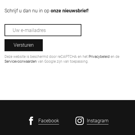
Schrijf u dan nu in op
onze nieuwsbrief
!
Versturen
Deze website is beschermd door reCAPTCHA en het
Privacybeleid
en de
Servicevoorwaarden
van Google zijn van toepassing.
Facebook
Instagram