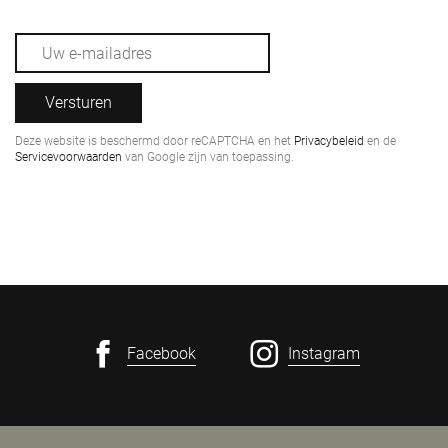
Versturen
Deze website is beschermd door reCAPTCHA en het
Privacybeleid
en de
Servicevoorwaarden
van Google zijn van toepassing.
Facebook
Instagram