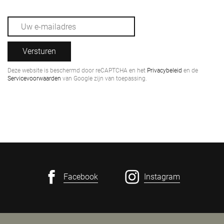
Versturen
Deze website is beschermd door reCAPTCHA en het
Privacybeleid
en de
Servicevoorwaarden
van Google zijn van toepassing.
Facebook
Instagram