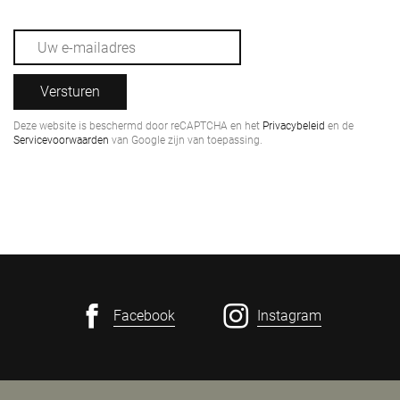
Versturen
Deze website is beschermd door reCAPTCHA en het
Privacybeleid
en de
Servicevoorwaarden
van Google zijn van toepassing.
Facebook
Instagram