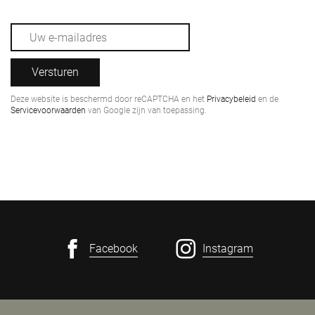
Versturen
Deze website is beschermd door reCAPTCHA en het
Privacybeleid
en de
Servicevoorwaarden
van Google zijn van toepassing.
Facebook
Instagram