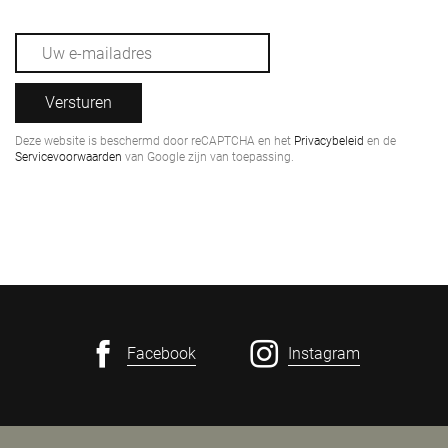
Versturen
Deze website is beschermd door reCAPTCHA en het
Privacybeleid
en de
Servicevoorwaarden
van Google zijn van toepassing.
Facebook
Instagram