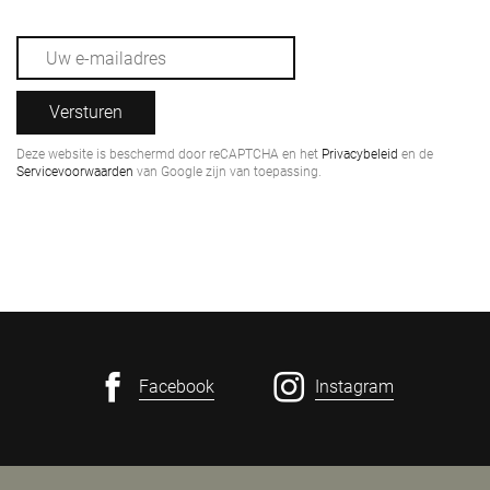
Versturen
Deze website is beschermd door reCAPTCHA en het
Privacybeleid
en de
Servicevoorwaarden
van Google zijn van toepassing.
Facebook
Instagram