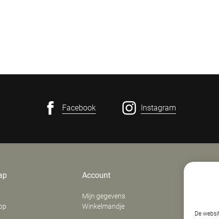
Facebook
Instagram
ap
Account
Contact
Mijn gegevens
E. Verfaill
op
Winkelmandje
‍Stationsd
De websit
8800
Roes