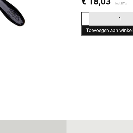
€ 18,03
Incl. BTW
-
Toevoegen aan winke