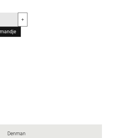
+
lmandje
Denman