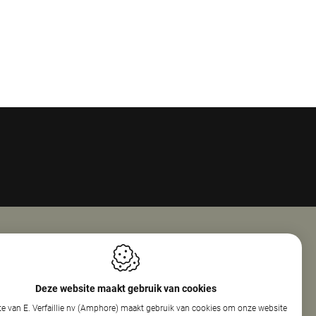
Openingsuren
ie Nv (Amphore)
Maandag
08:00 - 18:00
Deze website maakt gebruik van cookies
reef 160
Dinsdag
08:00 - 12:30
e van E. Verfaillie nv (Amphore) maakt gebruik van cookies om onze website
elare
13:30 - 17:30