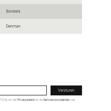
Borstels
Denman
Versturen
PTCHA en het
Privacybeleid
en de
Servicevoorwaarden
van