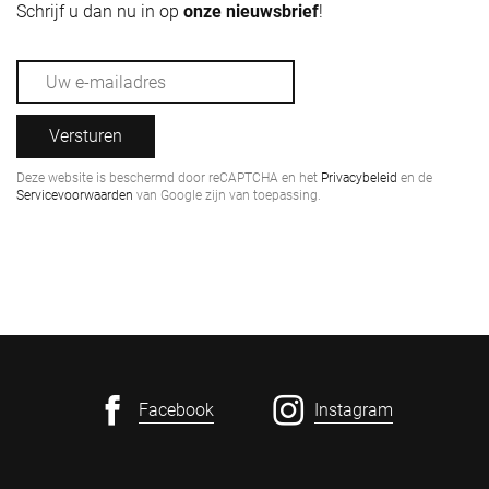
Schrijf u dan nu in op
onze nieuwsbrief
!
Versturen
Deze website is beschermd door reCAPTCHA en het
Privacybeleid
en de
Servicevoorwaarden
van Google zijn van toepassing.
Facebook
Instagram