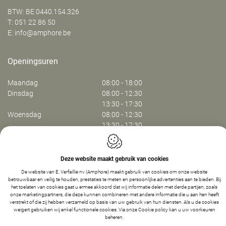
BTW: BE 0440.154.326
T:
051 22 86 50
E:
info@amphore.be
Openingsuren
Maandag
08:00 - 18:00
Dinsdag
08:00 - 12:30
13:30 - 17:30
Woensdag
08:00 - 12:30
13:30 - 17:30
Donderdag
08:00 - 12:30
13:30 - 17:30
Vrijdag
08:00 - 13:30
Deze website maakt gebruik van cookies
De website van E. Verfaillie nv (Amphore) maakt gebruik van cookies om onze website
betrouwbaar en veilig te houden, prestaties te meten en persoonlijke advertenties aan te bieden. Bij
Webdesign by IDcreation 2024
het toelaten van cookies gaat u ermee akkoord dat wij informatie delen met derde partijen, zoals
Cookie policy
onze marketingpartners, die deze kunnen combineren met andere informatie die u aan hen heeft
Privacy policy
verstrekt of die zij hebben verzameld op basis van uw gebruik van hun diensten. Als u de cookies
weigert gebruiken wij enkel functionele cookies. Via onze
Cookie policy
kan u uw voorkeuren
Sitemap
-
1
+
IN WINKELMANDJE
beheren.