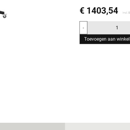
€ 1403,54
Incl.
-
Toevoegen aan winke