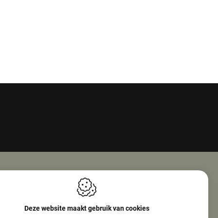
Openingsuren
ie Nv (Amphore)
Maandag
08:00 - 18:00
Deze website maakt gebruik van cookies
reef 160
Dinsdag
08:00 - 12:30