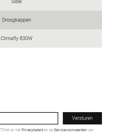
Sibel
Droogkappen
Climafly 830W
Versturen
PTCHA en het
Privacybeleid
en de
Servicevoorwaarden
van