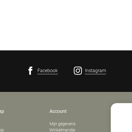
Facebook
Instagram
ap
Account
Contact
Mijn gegevens
E. Verfaill
op
Winkelmandje
‍Stationsd