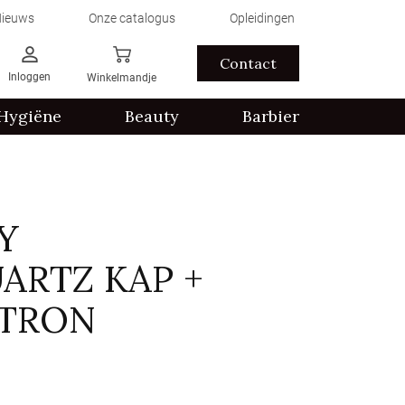
ieuws
Onze catalogus
Opleidingen
Contact
Inloggen
Winkelmandje
Hygiëne
Beauty
Barbier
Y
ARTZ KAP +
LTRON