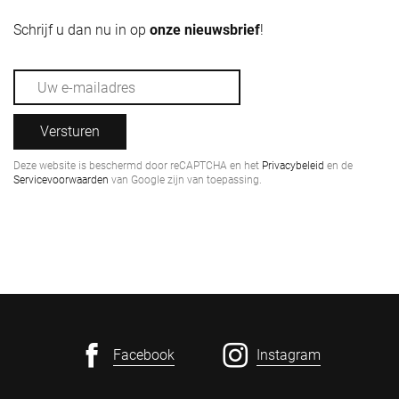
Schrijf u dan nu in op
onze nieuwsbrief
!
Versturen
Deze website is beschermd door reCAPTCHA en het
Privacybeleid
en de
Servicevoorwaarden
van Google zijn van toepassing.
Facebook
Instagram