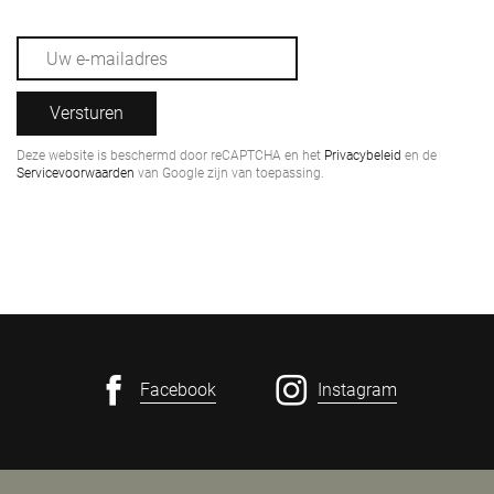
Versturen
Deze website is beschermd door reCAPTCHA en het
Privacybeleid
en de
Servicevoorwaarden
van Google zijn van toepassing.
Facebook
Instagram