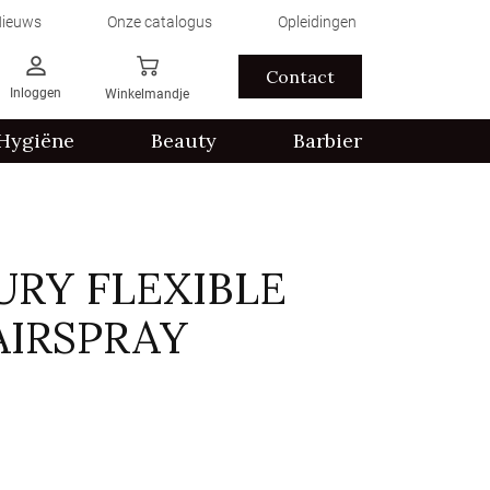
ieuws
Onze catalogus
Opleidingen
Contact
Inloggen
Winkelmandje
Hygiëne
Beauty
Barbier
URY FLEXIBLE
IRSPRAY