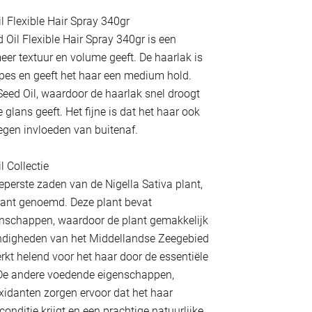
l Flexible Hair Spray 340gr
 Oil Flexible Hair Spray 340gr is een
eer textuur en volume geeft. De haarlak is
ypes en geeft het haar een medium hold.
 Seed Oil, waardoor de haarlak snel droogt
 glans geeft. Het fijne is dat het haar ook
egen invloeden van buitenaf.
l Collectie
eperste zaden van de Nigella Sativa plant,
lant genoemd. Deze plant bevat
nschappen, waardoor de plant gemakkelijk
ndigheden van het Middellandse Zeegebied
rkt helend voor het haar door de essentiële
 De andere voedende eigenschappen,
xidanten zorgen ervoor dat het haar
conditie krijgt en een prachtige natuurlijke