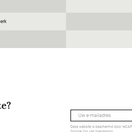
erk
te?
Deze website is beschermd door reCA
Google zijn van toepassing.