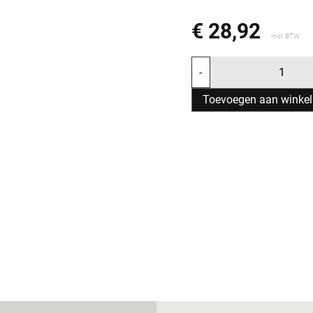
€ 28,92
Incl. BTW
-
Toevoegen aan winke