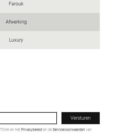
Farouk
Afwerking
Luxury
Versturen
PTCHA en het
Privacybeleid
en de
Servicevoorwaarden
van