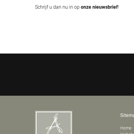
Schrijf u dan nu in op
onze nieuwsbrief
!
Sitem
Home