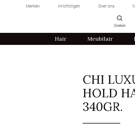
Merken
Inrichtingen
Over ons
N
Zoeken
Hair
Meubilair
CHI LUX
HOLD HA
340GR.