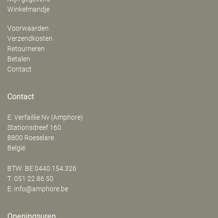
Winkelmandje
Voorwaarden
Verzendkosten
Retourneren
Betalen
Contact
Contact
E. Verfaillie Nv (Amphore)
‍Stationsdreef 160
8800
Roeselare
België
BTW: BE 0440.154.326
T:
051 22 86 50
E:
info@amphore.be
Openingsuren