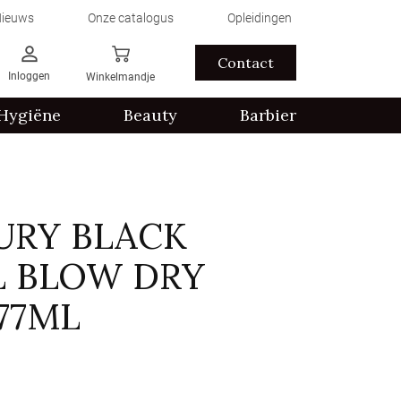
ieuws
Onze catalogus
Opleidingen
Contact
Inloggen
Winkelmandje
Hygiëne
Beauty
Barbier
URY BLACK
L BLOW DRY
77ML