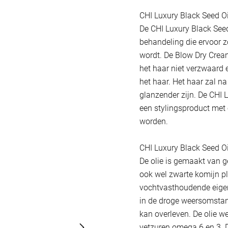
CHI Luxury Black Seed O
De CHI Luxury Black See
behandeling die ervoor zo
wordt. De Blow Dry Crea
het haar niet verzwaard
het haar. Het haar zal na 
glanzender zijn. De CHI 
een stylingsproduct met e
worden.
CHI Luxury Black Seed Oi
De olie is gemaakt van g
ook wel zwarte komijn p
vochtvasthoudende eige
in de droge weersomsta
kan overleven. De olie we
vetzuren omega 6 en 3.