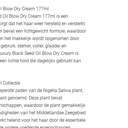
il Blow Dry Cream 177ml
d Oil Blow Dry Cream 177ml is een
rgt dat het haar weer hersteld en versterkt
m bevat een lichtgewicht formule, waardoor
 en het makkelijk wordt opgenomen door
gebruik, sterker, voller, gladder en
Luxury Black Seed Oil Blow Dry Cream is
en lichte hold die dagelijks gebruikt kan
l Collectie
eperste zaden van de Nigella Sativa plant,
lant genoemd. Deze plant bevat
nschappen, waardoor de plant gemakkelijk
ndigheden van het Middellandse Zeegebied
rkt helend voor het haar door de essentiële
 De andere voedende eigenschappen,