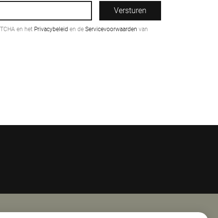
Versturen
PTCHA en het
Privacybeleid
en de
Servicevoorwaarden
van