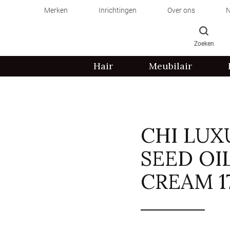
Merken
Inrichtingen
Over ons
N
Zoeken
Hair
Meubilair
CHI LUX
SEED OI
CREAM 1