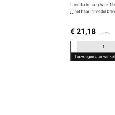
handdoekdroog haar. Na 
jij het haar in model bren
€ 21,18
Incl. BTW
-
Toevoegen aan winke