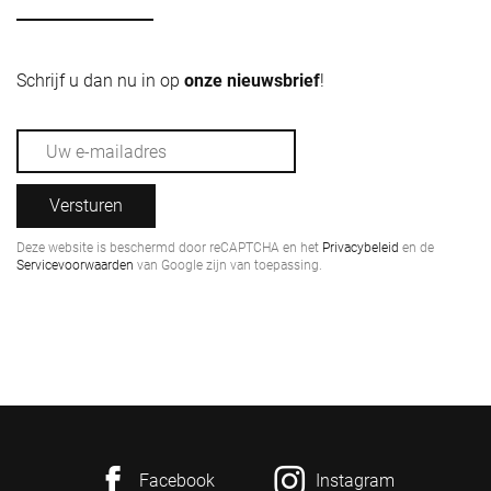
Schrijf u dan nu in op
onze nieuwsbrief
!
Versturen
Deze website is beschermd door reCAPTCHA en het
Privacybeleid
en de
Servicevoorwaarden
van Google zijn van toepassing.
Facebook
Instagram