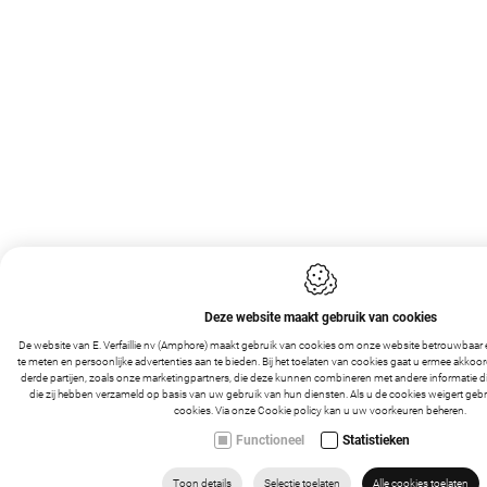
Deze website maakt gebruik van cookies
De website van E. Verfaillie nv (Amphore) maakt gebruik van cookies om onze website betrouwbaar en
te meten en persoonlijke advertenties aan te bieden. Bij het toelaten van cookies gaat u ermee akkoor
derde partijen, zoals onze marketingpartners, die deze kunnen combineren met andere informatie die
die zij hebben verzameld op basis van uw gebruik van hun diensten. Als u de cookies weigert gebr
-
1
+
IN WINKELMANDJE
cookies. Via onze
Cookie policy
kan u uw voorkeuren beheren.
Functioneel
Statistieken
ZOEKEN
HOME
VIND ONS
Toon details
Selectie toelaten
Alle cookies toelaten
MAIL ONS