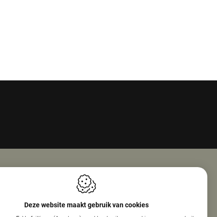
Openingsuren
ie Nv (Amphore)
Maandag
08:00 - 18:00
Deze website maakt gebruik van cookies
reef 160
Dinsdag
08:00 - 12:30