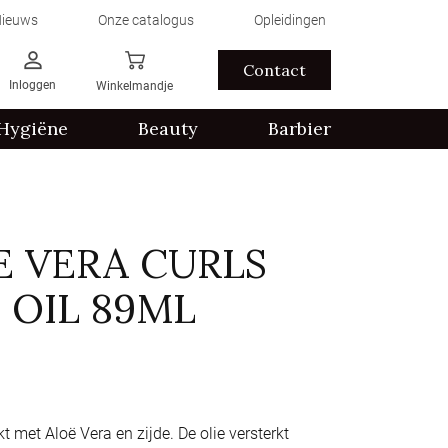
ieuws
Onze catalogus
Opleidingen
Contact
Inloggen
Winkelmandje
Hygiëne
Beauty
Barbier
E VERA CURLS
 OIL 89ML
jkt met Aloë Vera en zijde. De olie versterkt