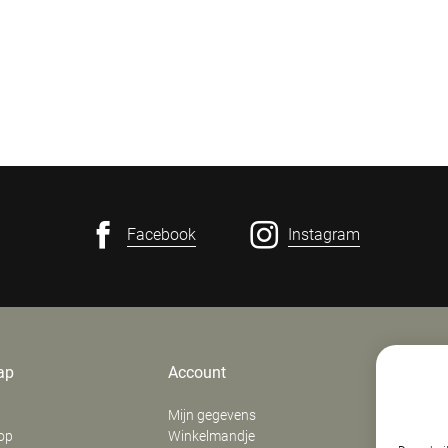
Facebook
Instagram
ap
Account
Contact
Mijn gegevens
E. Verfaill
op
Winkelmandje
‍Stationsd