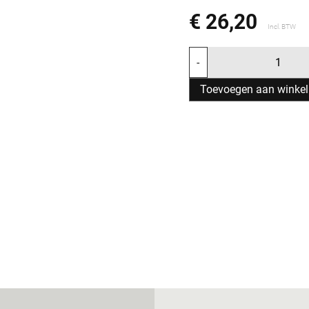
€ 26,20
Incl. BTW
-
Toevoegen aan winke