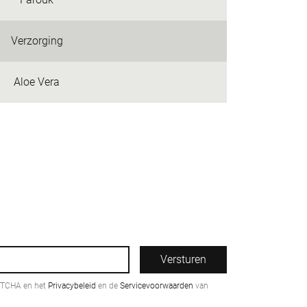
Verzorging
Aloe Vera
Versturen
PTCHA en het
Privacybeleid
en de
Servicevoorwaarden
van