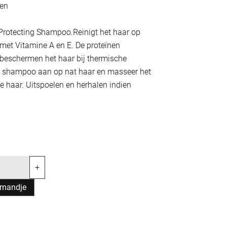
nen
Protecting Shampoo.Reinigt het haar op
 met Vitamine A en E. De proteïnen
 beschermen het haar bij thermische
de shampoo aan op nat haar en masseer het
le haar. Uitspoelen en herhalen indien
+
lmandje