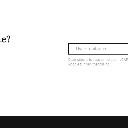
te?
Deze website is beschermd door reCA
Google zijn van toepassing.