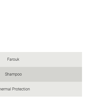
Farouk
Shampoo
hermal Protection