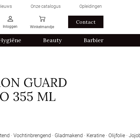
ieuws
Onze catalogus
Opleidingen
Contact
Inloggen
Winkelmandje
Hygiëne
Beauty
Barbier
IRON GUARD
O 355 ML
ttend · Vochtinbrengend · Gladmakend · Keratine · Olijfolie · Jojo