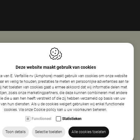
Openingsuren
ie Nv (Amphore)
Maandag
08:00 - 18:00
Deze website maakt gebruik van cookies
reef 160
Dinsdag
08:00 - 12:30
e van E. Verfaillie nv (Amphore) maakt gebruik van cookies om onze website
elare
13:30 - 17:30
r en veilig te houden, prestaties te meten en persoonlijke advertenties aan te
Woensdag
08:00 - 12:30
ij het toelaten van cookies gaat u ermee akkoord dat wij informatie delen met
13:30 - 17:30
tijen, zoals onze marketingpartners, die deze kunnen combineren met andere
440.154.326
Donderdag
08:00 - 12:30
ie die u aan hen heeft verstrekt of die zij hebben verzameld op basis van uw
86 50
13:30 - 17:30
 van hun diensten. Als u de cookies weigert gebruiken wij enkel functionele
cookies. Via onze
Cookie policy
kan u uw voorkeuren beheren.
phore.be
Vrijdag
08:00 - 13:30
Functioneel
Statistieken
Toon details
Selectie toelaten
Alle cookies toelaten