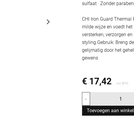
sulfaat · Zonder parabe
CHI Iron Guard Thermal 
milde wijze en voedt het
versterken, verzorgen en
styling.Gebruik: Breng 
gelijmatig door het gehe
gewens
€ 17,42
Incl. BTW
-
Toevoegen aan winke