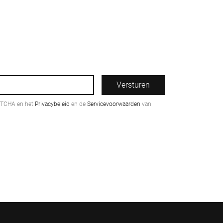
Versturen
PTCHA en het
Privacybeleid
en de
Servicevoorwaarden
van