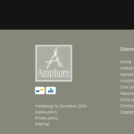
Sitem
Home
Websh
Merken
Inricht
Over o
Nieuws
Onze c
Contac
Webdesign by IDcreation 2024
Cookie policy
Opleidi
Privacy policy
Sitemap