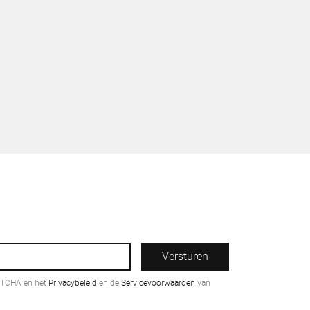
Versturen
PTCHA en het
Privacybeleid
en de
Servicevoorwaarden
van