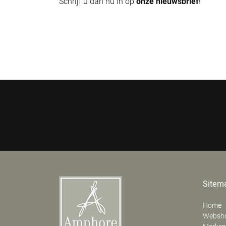
Schrijf u dan nu in op
onze nieuwsbrief
!
Sitem
Home
Websh