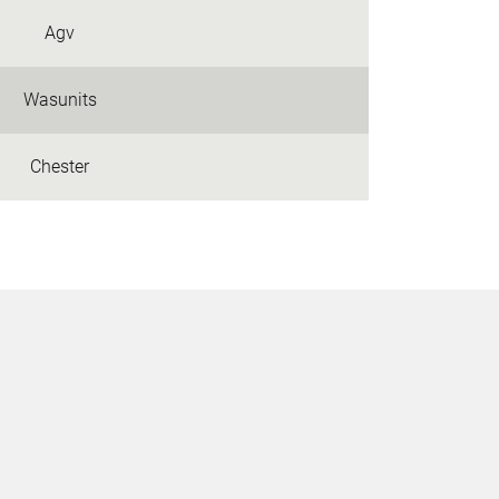
Agv
Wasunits
Chester