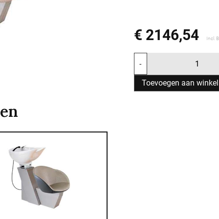
€ 2146,54
Incl.
-
Toevoegen aan winke
ten