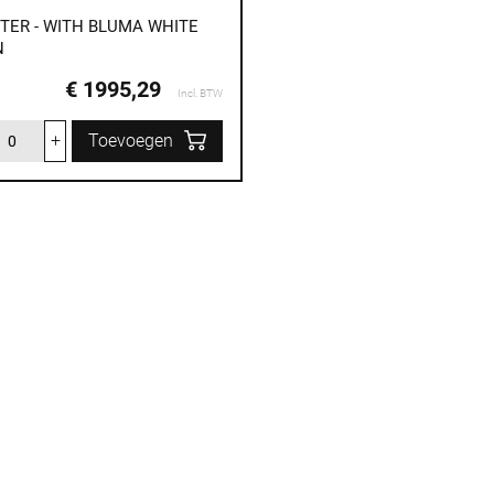
TER - WITH BLUMA WHITE
N
€ 1995,29
Incl. BTW
+
Toevoegen