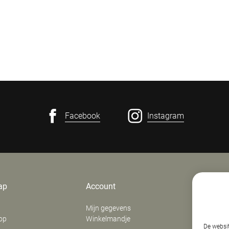
Facebook
Instagram
ap
Account
Contact
Mijn gegevens
E. Verfaill
op
Winkelmandje
‍Stationsd
De websit