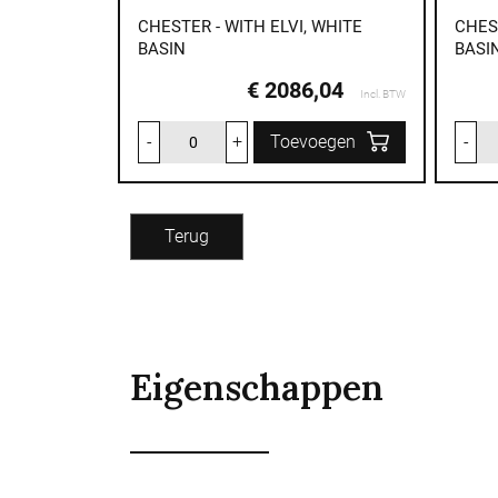
CHESTER - WITH ELVI, WHITE
CHES
BASIN
BASI
€ 2086,04
Incl. BTW
-
+
Toevoegen
-
Terug
Eigenschappen