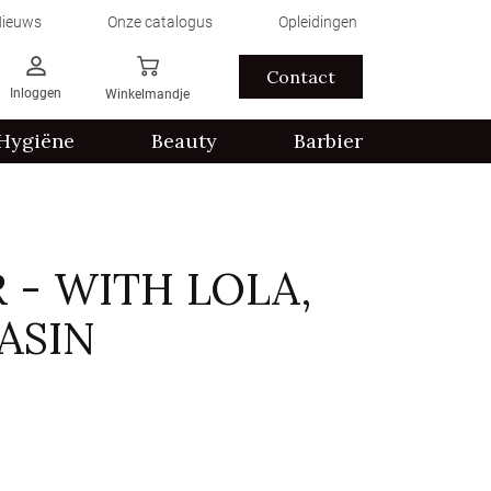
ieuws
Onze catalogus
Opleidingen
Contact
Inloggen
Winkelmandje
Hygiëne
Beauty
Barbier
 - WITH LOLA,
ASIN