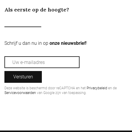
Als eerste op de hoogte?
Schrijf u dan nu in op
onze nieuwsbrief
!
Versturen
Deze website is beschermd door reCAPTCHA en het
Privacybeleid
en de
Servicevoorwaarden
van Google zijn van toepassing.