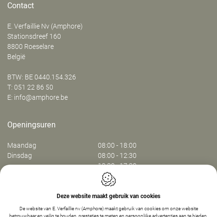
Contact
E. Verfaillie Nv (Amphore)
‍Stationsdreef 160
8800
Roeselare
België
BTW: BE 0440.154.326
T:
051 22 86 50
E:
info@amphore.be
Openingsuren
Maandag
08:00 - 18:00
Dinsdag
08:00 - 12:30
13:30 - 17:30
Woensdag
08:00 - 12:30
13:30 - 17:30
Donderdag
08:00 - 12:30
Deze website maakt gebruik van cookies
13:30 - 17:30
De website van E. Verfaillie nv (Amphore) maakt gebruik van cookies om onze website
Vrijdag
08:00 - 13:30
betrouwbaar en veilig te houden, prestaties te meten en persoonlijke advertenties aan te bieden.