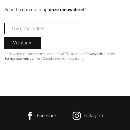
Schrijf u dan nu in op
onze nieuwsbrief
!
Versturen
Deze website is beschermd door reCAPTCHA en het
Privacybeleid
en de
Servicevoorwaarden
van Google zijn van toepassing.
Facebook
Instagram