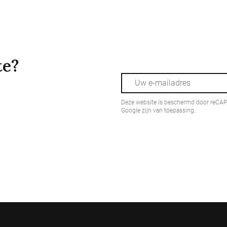
te?
Deze website is beschermd door reCA
Google zijn van toepassing.