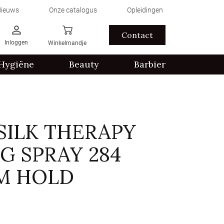
ieuws
Onze catalogus
Opleidingen
Contact
Inloggen
Winkelmandje
Hygiëne
Beauty
Barbier
 SILK THERAPY
NG SPRAY 284
RM HOLD