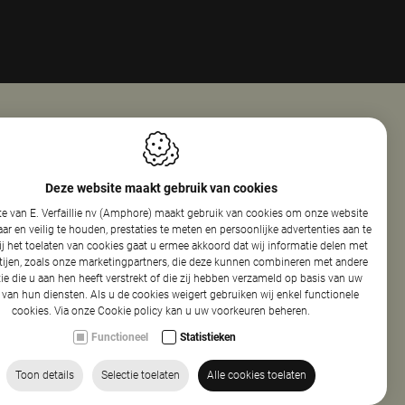
Openingsuren
ie Nv (Amphore)
Maandag
08:00 - 18:00
Deze website maakt gebruik van cookies
reef 160
Dinsdag
08:00 - 12:30
e van E. Verfaillie nv (Amphore) maakt gebruik van cookies om onze website
elare
13:30 - 17:30
r en veilig te houden, prestaties te meten en persoonlijke advertenties aan te
Woensdag
08:00 - 12:30
ij het toelaten van cookies gaat u ermee akkoord dat wij informatie delen met
13:30 - 17:30
tijen, zoals onze marketingpartners, die deze kunnen combineren met andere
440.154.326
Donderdag
08:00 - 12:30
ie die u aan hen heeft verstrekt of die zij hebben verzameld op basis van uw
86 50
13:30 - 17:30
 van hun diensten. Als u de cookies weigert gebruiken wij enkel functionele
cookies. Via onze
Cookie policy
kan u uw voorkeuren beheren.
phore.be
Vrijdag
08:00 - 13:30
Functioneel
Statistieken
Toon details
Selectie toelaten
Alle cookies toelaten