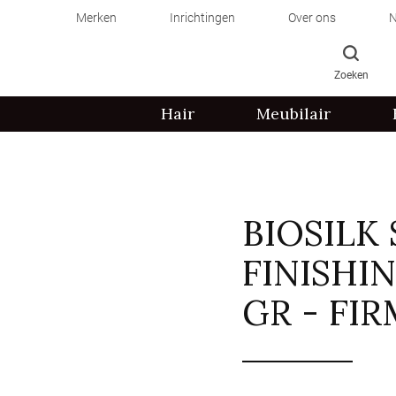
Merken
Inrichtingen
Over ons
N
Zoeken
Hair
Meubilair
BIOSILK
FINISHI
GR - FI