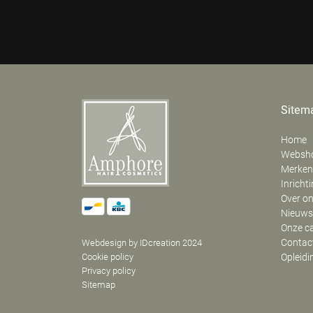
Sitem
Home
Websh
Merken
Inricht
Over o
Nieuws
Onze c
Contac
Webdesign by IDcreation 2024
Cookie policy
Opleidi
Privacy policy
Sitemap