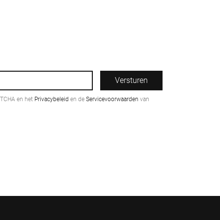
Versturen
PTCHA en het
Privacybeleid
en de
Servicevoorwaarden
van