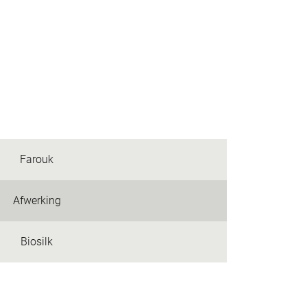
Farouk
Afwerking
Biosilk