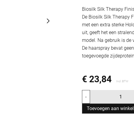
Biosilk Silk Therapy Fin
De Biosilk Silk Therapy 
met een extra sterke Hold
uit, geeft het een strale
model. Na gebruik is de v
De haarspray bevat geen
toegevoegde zijdeproteïn
€ 23,84
Incl. BTW
-
Toevoegen aan winke