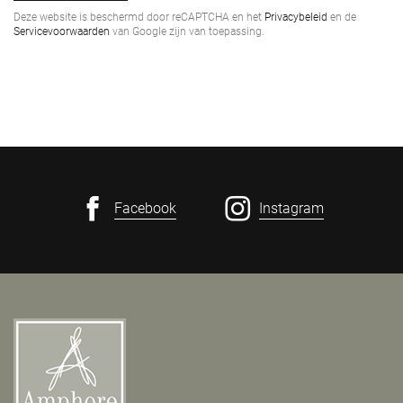
Deze website is beschermd door reCAPTCHA en het
Privacybeleid
en de
Servicevoorwaarden
van Google zijn van toepassing.
Facebook
Instagram