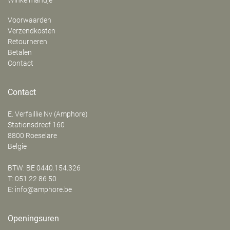
Winkelmandje
Voorwaarden
Verzendkosten
Retourneren
Betalen
Contact
Contact
E. Verfaillie Nv (Amphore)
‍Stationsdreef 160
8800
Roeselare
België
BTW: BE 0440.154.326
T:
051 22 86 50
E:
info@amphore.be
Openingsuren