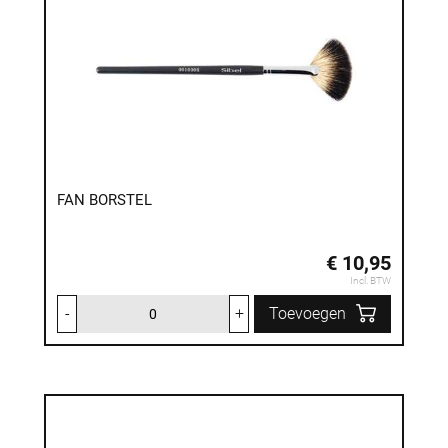
FAN BORSTEL
€ 10,95
Incl. BTW
-
+
Toevoegen