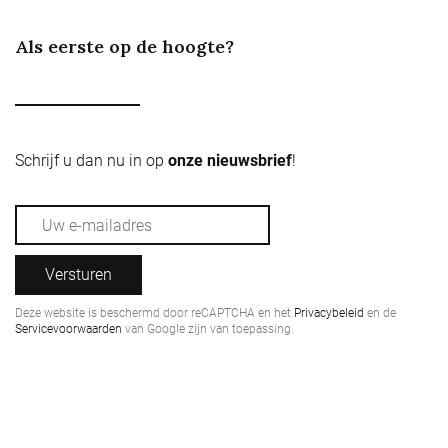
Als eerste op de hoogte?
Schrijf u dan nu in op
onze nieuwsbrief
!
Versturen
Deze website is beschermd door reCAPTCHA en het
Privacybeleid
en de
Servicevoorwaarden
van Google zijn van toepassing.