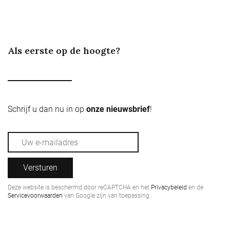
Als eerste op de hoogte?
Schrijf u dan nu in op
onze nieuwsbrief
!
Versturen
Deze website is beschermd door reCAPTCHA en het
Privacybeleid
en de
Servicevoorwaarden
van Google zijn van toepassing.