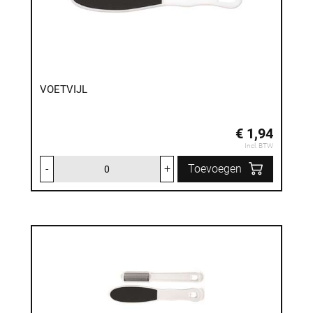
VOETVIJL
€ 1,94
Incl. BTW
-
+
Toevoegen