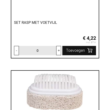
SET RASP MET VOETVIJL
€ 4,22
Incl. BTW
-
+
Toevoegen