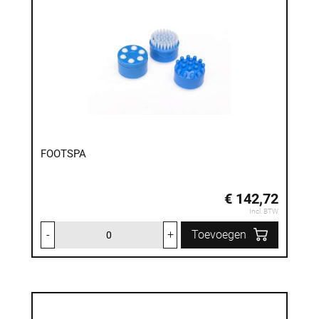
FOOTSPA
€ 142,72
Incl. BTW
-
+
Toevoegen