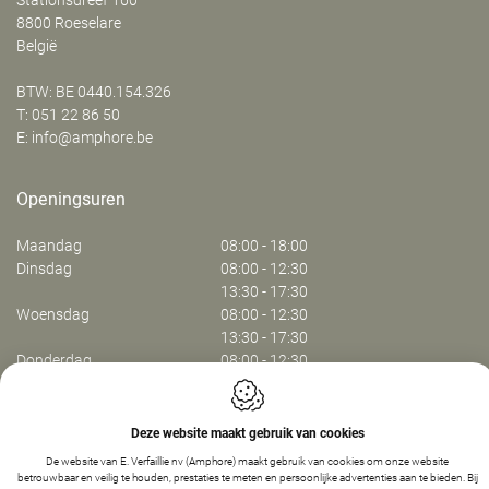
‍Stationsdreef 160
8800
Roeselare
België
BTW: BE 0440.154.326
T:
051 22 86 50
E:
info@amphore.be
Openingsuren
Maandag
08:00 - 18:00
Dinsdag
08:00 - 12:30
13:30 - 17:30
Woensdag
08:00 - 12:30
13:30 - 17:30
Donderdag
08:00 - 12:30
13:30 - 17:30
Vrijdag
08:00 - 13:30
Deze website maakt gebruik van cookies
Webdesign by IDcreation 2024
De website van E. Verfaillie nv (Amphore) maakt gebruik van cookies om onze website
betrouwbaar en veilig te houden, prestaties te meten en persoonlijke advertenties aan te bieden. Bij
Cookie policy