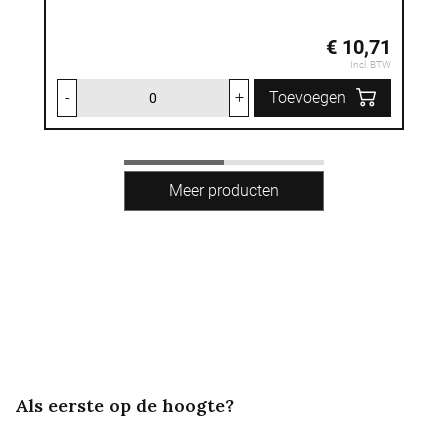
€ 10,71
Incl. BTW
-
+
Toevoegen
Als eerste op de hoogte?