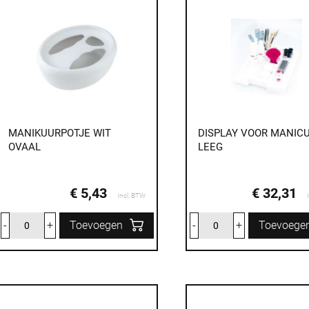
MANIKUURPOTJE WIT
DISPLAY VOOR MANIC
OVAAL
LEEG
€ 5,43
€ 32,31
Incl. BTW
-
+
Toevoegen
-
+
Toevoege