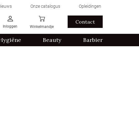
ieuws
Onze catalogus
Opleidingen
Contact
Inloggen
Winkelmandje
Hygiëne
Beauty
Barbier