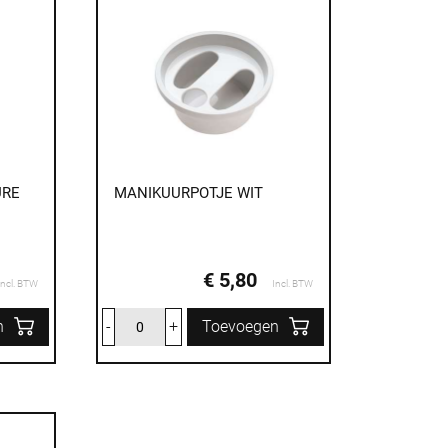
URE
MANIKUURPOTJE WIT
€ 5,80
Incl. BTW
Incl. BTW
n
-
+
Toevoegen