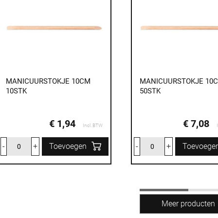
MANICUURSTOKJE 10CM
MANICUURSTOKJE 10
10STK
50STK
€ 1,94
€ 7,08
Incl. BTW
-
+
Toevoegen
-
+
Toevoege