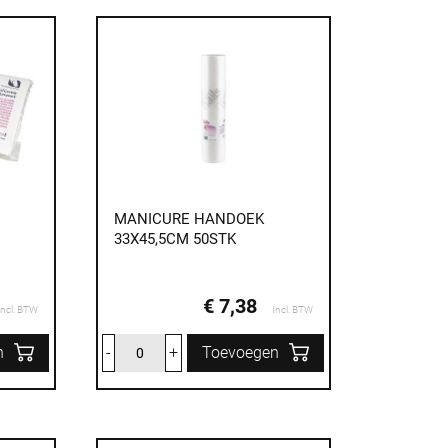
MANICURE HANDOEK
33X45,5CM 50STK
€ 7,38
Incl. BTW
Incl. BTW
n
-
+
Toevoegen