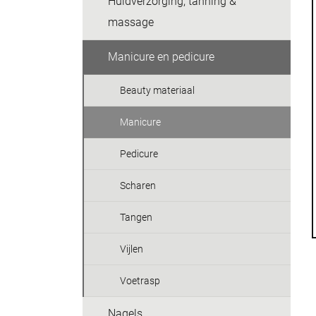
Huidverzorging, tanning &
massage
Manicure en pedicure
Beauty materiaal
Manicure
Pedicure
Scharen
Tangen
Vijlen
Voetrasp
Nagels