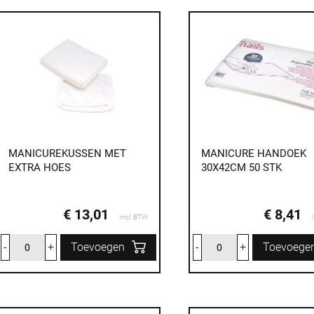
MANICUREKUSSEN MET
MANICURE HANDOEK
EXTRA HOES
30X42CM 50 STK
€ 13,01
€ 8,41
Incl. BTW
-
+
Toevoegen
-
+
Toevoege