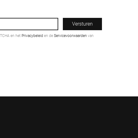
Versturen
PTCHA en het
Privacybeleid
en de
Servicevoorwaarden
van