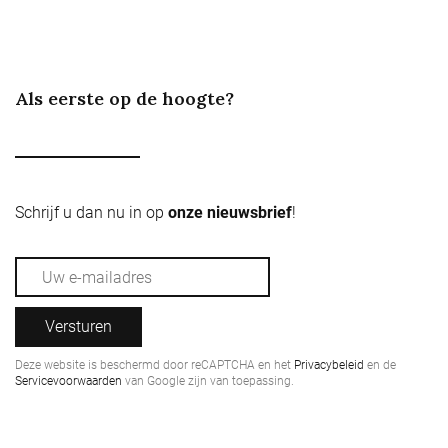
Als eerste op de hoogte?
Schrijf u dan nu in op
onze nieuwsbrief
!
Versturen
Deze website is beschermd door reCAPTCHA en het
Privacybeleid
en de
Servicevoorwaarden
van Google zijn van toepassing.