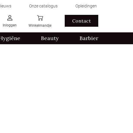
ieuws
Onze catalogus
Opleidingen
Contact
Inloggen
Winkelmandje
Hygiëne
Beauty
Barbier