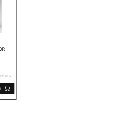
OR
Incl. BTW
n