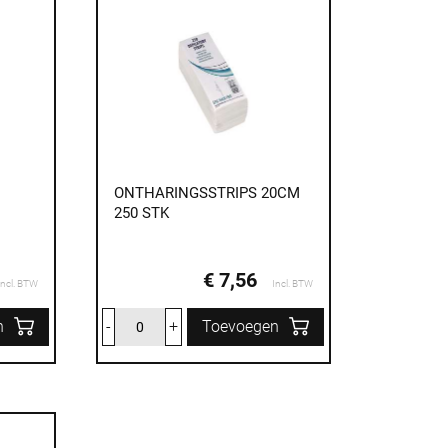
ONTHARINGSSTRIPS 20CM
250 STK
€ 7,56
Incl. BTW
Incl. BTW
n
-
+
Toevoegen