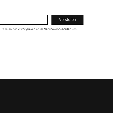
Versturen
PTCHA en het
Privacybeleid
en de
Servicevoorwaarden
van