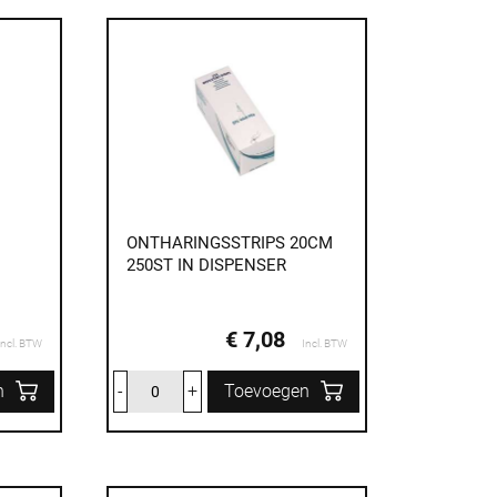
ONTHARINGSSTRIPS 20CM
250ST IN DISPENSER
€ 7,08
Incl. BTW
Incl. BTW
n
-
+
Toevoegen