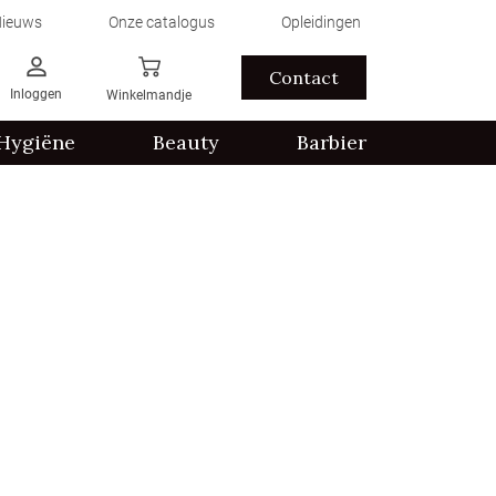
ieuws
Onze catalogus
Opleidingen
Contact
Inloggen
Winkelmandje
Hygiëne
Beauty
Barbier