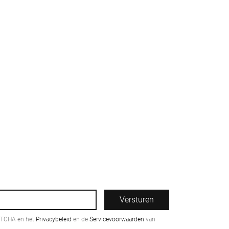
Versturen
PTCHA en het
Privacybeleid
en de
Servicevoorwaarden
van