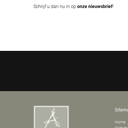
Schrijf u dan nu in op
onze nieuwsbrief
!
Sitem
Home