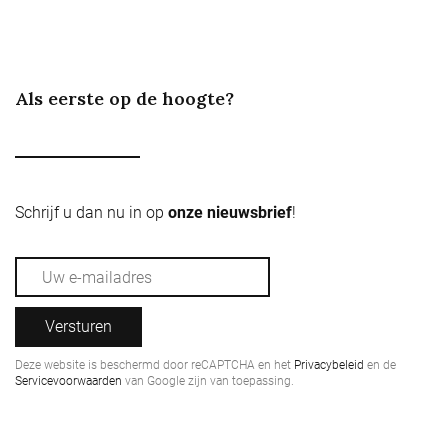
Als eerste op de hoogte?
Schrijf u dan nu in op
onze nieuwsbrief
!
Versturen
Deze website is beschermd door reCAPTCHA en het
Privacybeleid
en de
Servicevoorwaarden
van Google zijn van toepassing.