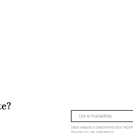
te?
Deze website is beschermd door reCA
Google zijn van toepassing.