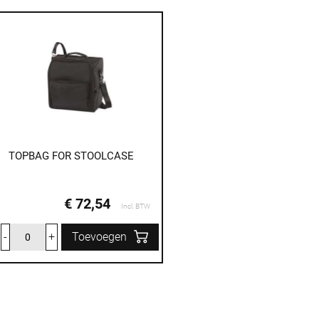
TOPBAG FOR STOOLCASE
€ 72,54
Incl. BTW
-
+
Toevoegen