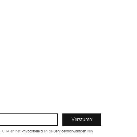
Versturen
PTCHA en het
Privacybeleid
en de
Servicevoorwaarden
van