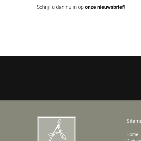
Schrijf u dan nu in op
onze nieuwsbrief
!
Sitem
Home