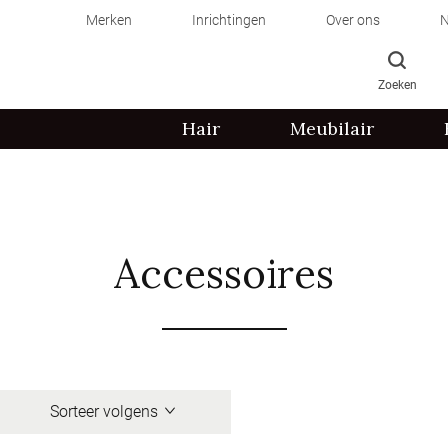
Merken
Inrichtingen
Over ons
N
Zoeken
Hair
Meubilair
Accessoires
Sorteer volgens