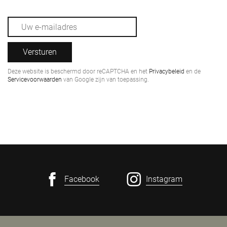
Versturen
Deze website is beschermd door reCAPTCHA en het
Privacybeleid
en de
Servicevoorwaarden
van Google zijn van toepassing.
Facebook
Instagram