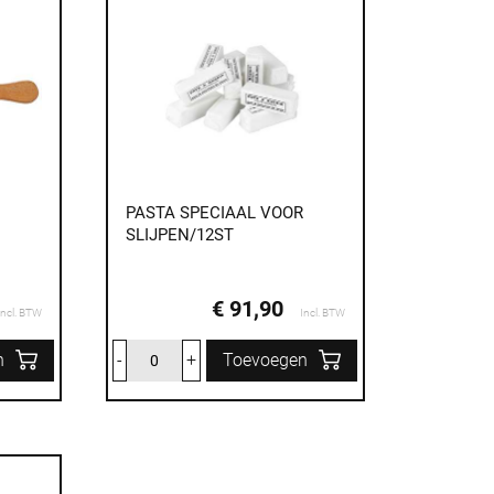
PASTA SPECIAAL VOOR
SLIJPEN/12ST
€ 91,90
Incl. BTW
Incl. BTW
n
-
+
Toevoegen