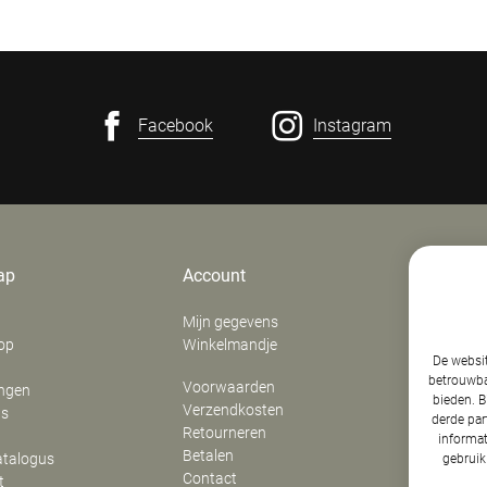
Facebook
Instagram
ap
Account
Contact
Mijn gegevens
E. Verfaill
op
Winkelmandje
‍Stationsd
De websit
8800
Roes
betrouwbaa
Voorwaarden
ingen
België
bieden. B
Verzendkosten
ns
derde par
Retourneren
BTW: BE 0
informat
Betalen
atalogus
T:
051 22 
gebruik
Contact
t
E:
info@am