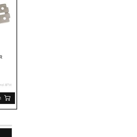
R
Incl. BTW
n