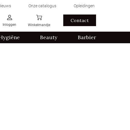
ieuws
Onze catalogus
Opleidingen
Contact
Inloggen
Winkelmandje
Hygiëne
Beauty
Barbier