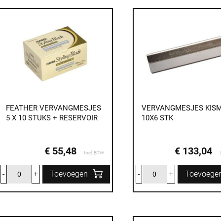
FEATHER VERVANGMESJES
VERVANGMESJES KIS
5 X 10 STUKS + RESERVOIR
10X6 STK
€ 55,48
€ 133,04
Incl. BTW
-
+
Toevoegen
-
+
Toevoege