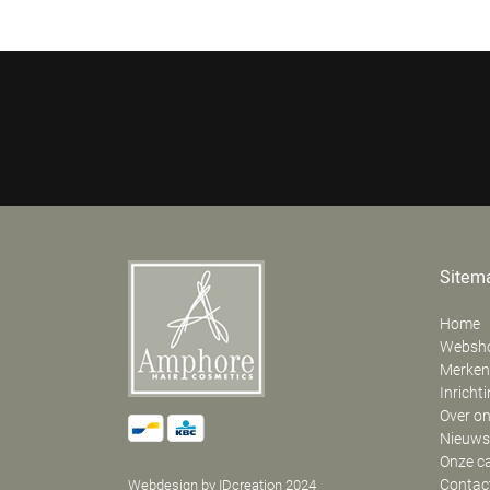
Sitem
Home
Websh
Merken
Inricht
Over o
Nieuws
Onze c
Contac
Webdesign by IDcreation 2024