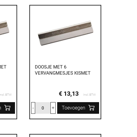
MET
DOOSJE MET 6
VERVANGMESJES KISMET
€ 13,13
Incl. BTW
Incl. BTW
n
-
+
Toevoegen