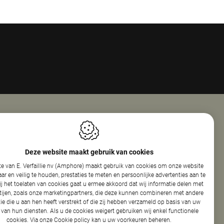
Openingsuren
ie Nv (Amphore)
Maandag
08:00 - 18:00
Deze website maakt gebruik van cookies
reef 160
Dinsdag
08:00 - 12:30
e van E. Verfaillie nv (Amphore) maakt gebruik van cookies om onze website
elare
13:30 - 17:30
r en veilig te houden, prestaties te meten en persoonlijke advertenties aan te
Woensdag
08:00 - 12:30
ij het toelaten van cookies gaat u ermee akkoord dat wij informatie delen met
13:30 - 17:30
tijen, zoals onze marketingpartners, die deze kunnen combineren met andere
440.154.326
Donderdag
08:00 - 12:30
ie die u aan hen heeft verstrekt of die zij hebben verzameld op basis van uw
86 50
13:30 - 17:30
 van hun diensten. Als u de cookies weigert gebruiken wij enkel functionele
cookies. Via onze
Cookie policy
kan u uw voorkeuren beheren.
phore.be
Vrijdag
08:00 - 13:30