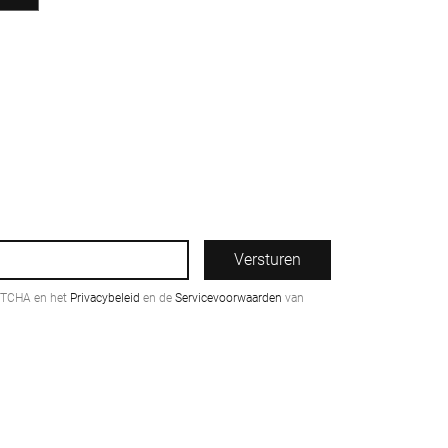
Versturen
PTCHA en het
Privacybeleid
en de
Servicevoorwaarden
van