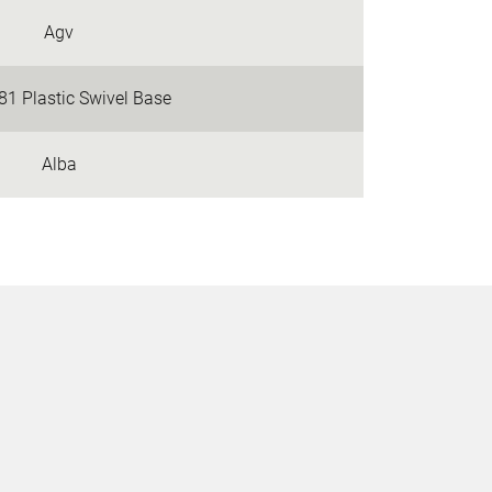
Agv
81 Plastic Swivel Base
Alba