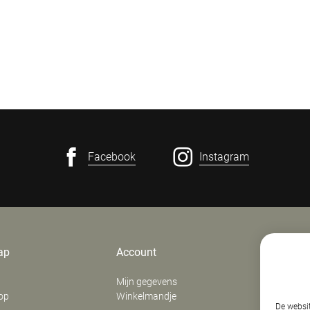
Facebook
Instagram
ap
Account
Contact
Mijn gegevens
E. Verfaill
op
Winkelmandje
‍Stationsd
De websit