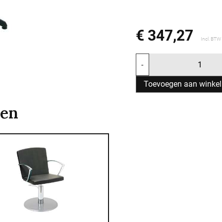
€ 347,27
Incl. BTW
-
Toevoegen aan winke
ten