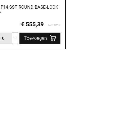
 P14 SST ROUND BASE-LOCK
P
€ 555,39
Incl. BTW
+
Toevoegen