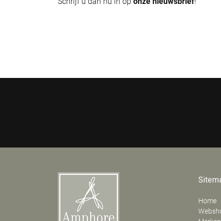
Schrijf u dan nu in op
onze nieuwsbrief
!
Sitem
Home
Websh