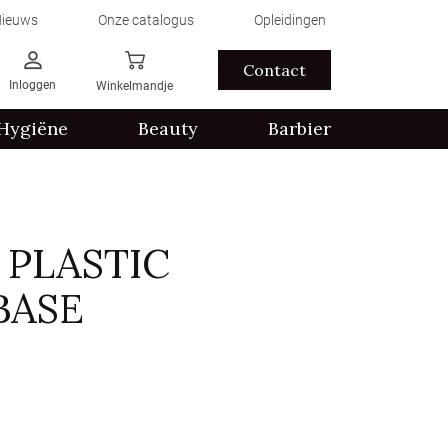
ieuws
Onze catalogus
Opleidingen
Contact
Inloggen
Winkelmandje
Hygiëne
Beauty
Barbier
 PLASTIC
BASE