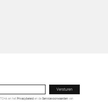
Versturen
PTCHA en het
Privacybeleid
en de
Servicevoorwaarden
van