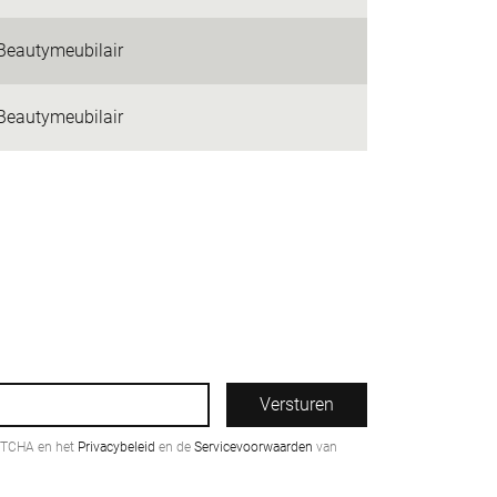
Beautymeubilair
Beautymeubilair
Versturen
PTCHA en het
Privacybeleid
en de
Servicevoorwaarden
van