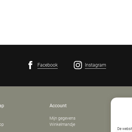
Facebook
Instagram
ap
Account
Contact
Mijn gegevens
E. Verfaill
op
Winkelmandje
‍Stationsd
De websit
8800
Roes