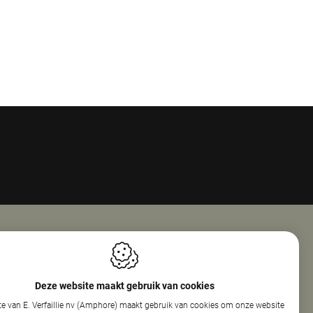
Openingsuren
ie Nv (Amphore)
Maandag
08:00 - 18:00
Deze website maakt gebruik van cookies
reef 160
Dinsdag
08:00 - 12:30
e van E. Verfaillie nv (Amphore) maakt gebruik van cookies om onze website
elare
13:30 - 17:30