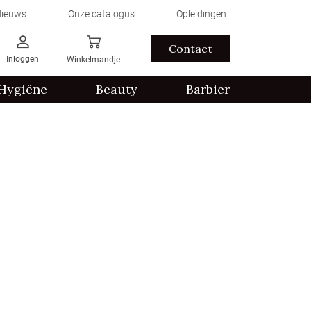
ieuws
Onze catalogus
Opleidingen
Contact
Inloggen
Winkelmandje
Hygiëne
Beauty
Barbier