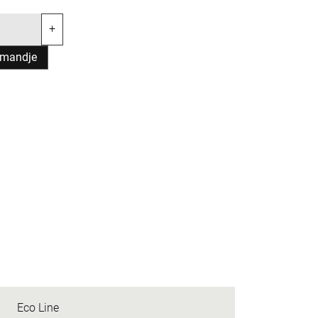
+
lmandje
Eco Line