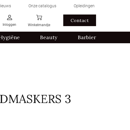
ieuws
Onze catalogus
Opleidingen
Contact
Inloggen
Winkelmandje
Hygiëne
Beauty
Barbier
DMASKERS 3