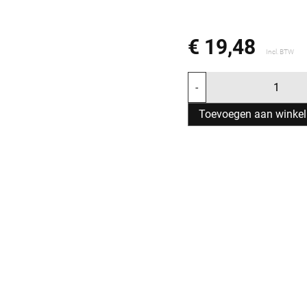
€ 19,48
Incl. BTW
-
Toevoegen aan winke