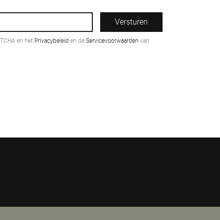
Versturen
PTCHA en het
Privacybeleid
en de
Servicevoorwaarden
van