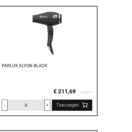
PARLUX ALYON BLACK
€ 211,69
Incl. BTW
-
+
Toevoegen