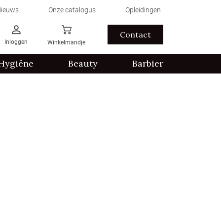
ieuws
Onze catalogus
Opleidingen
Contact
Inloggen
Winkelmandje
Hygiëne
Beauty
Barbier